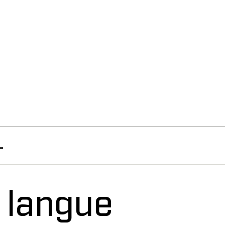
L
a langue