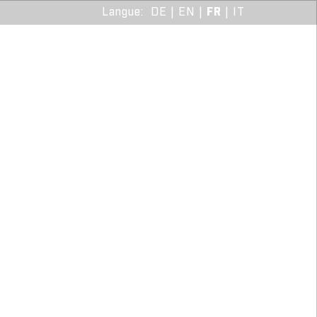
Langue
:
DE
|
EN
|
FR
|
IT
LOGIN TRADE
HOW
VENTE
COLLTEX