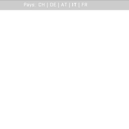
Pays
:
CH
|
DE
|
AT
|
IT
|
FR
PRODUITS
KNOW