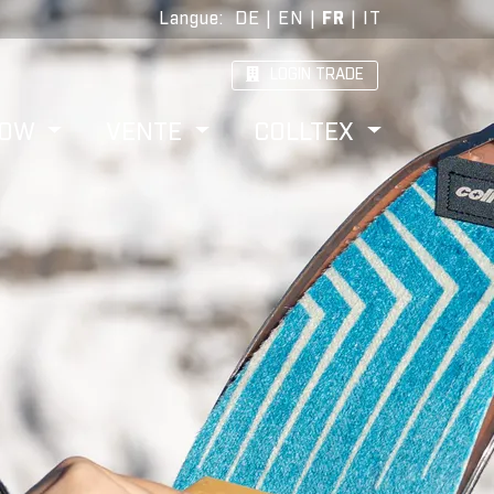
Langue
:
DE
|
EN
|
FR
|
IT
LOGIN TRADE
HOW
VENTE
COLLTEX