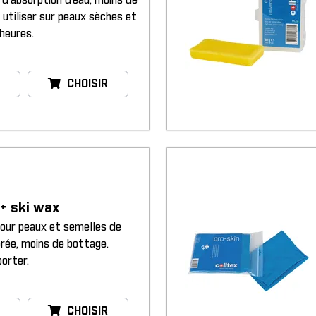
 d’absorption d’eau, moins de
 utiliser sur peaux sèches et
 heures.
CHOISIR
+ ski wax
pour peaux et semelles de
orée, moins de bottage.
orter.
CHOISIR