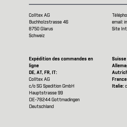
Colltex AG
Télépho
Buchholzstrasse 46
email:
i
8750 Glarus
Site In
Schweiz
Expédition des commandes en
Suisse
ligne
Allema
DE, AT, FR, IT:
Autric
Colltex AG
France
c/o SG Spedition GmbH
Italie:
c
Hauptstrasse 99
DE-78244 Gottmadingen
Deutschland