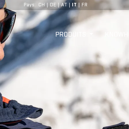
Pays
:
CH
|
DE
|
AT
|
IT
|
FR
PRODUITS
KNOW