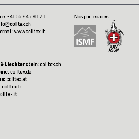
ne:
+41 55 645 60 70
Nos partenaires
nfo@colltex.ch
ternet:
www.colltex.it
 & Liechtenstein:
colltex.ch
gne:
colltex.de
he:
colltex.at
:
colltex.fr
olltex.it