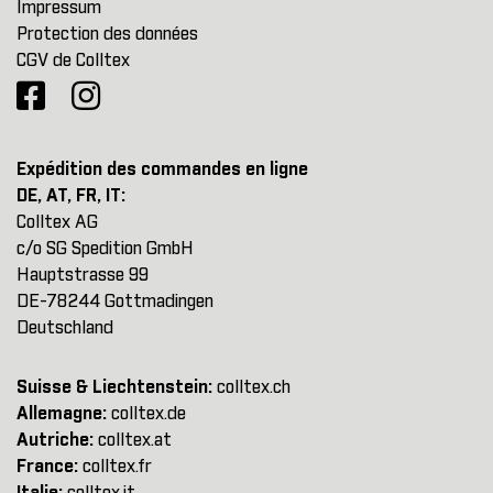
Impressum
Protection des données
CGV de Colltex
Expédition des commandes en ligne
DE, AT, FR, IT:
Colltex AG
c/o SG Spedition GmbH
Hauptstrasse 99
DE-78244 Gottmadingen
Deutschland
Suisse & Liechtenstein:
colltex.ch
Allemagne:
colltex.de
Autriche:
colltex.at
France:
colltex.fr