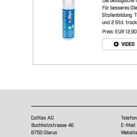
Die ökologische 
Für besseres Gl
Stollenbildung. 
und 2 Std. trock
Preis: EUR 12,90
VIDEO
Colltex AG
Telefon
Buchholzstrasse 46
E-Mail:
8750 Glarus
Websit