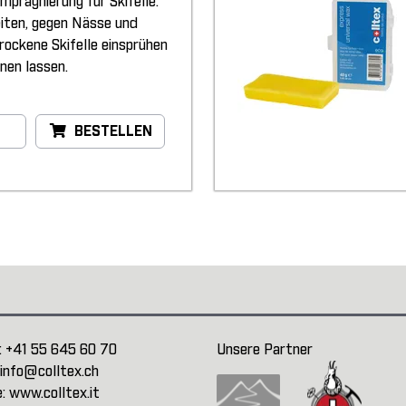
Imprägnierung für Skifelle.
eiten, gegen Nässe und
Trockene Skifelle einsprühen
nen lassen.
BESTELLEN
:
+41 55 645 60 70
Unsere Partner
info@colltex.ch
e:
www.colltex.it