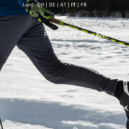
Land
:
CH
|
DE
|
AT
|
IT
|
FR
PRODUKTE
KNOWHO