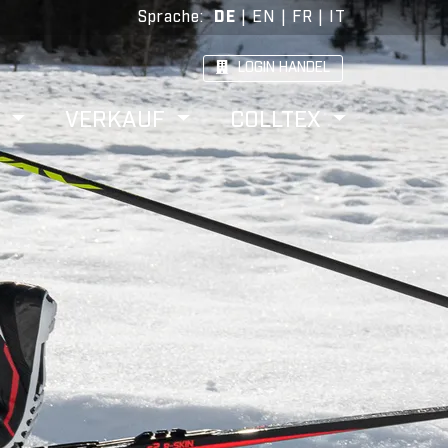
Sprache
:
DE
|
EN
|
FR
|
IT
LOGIN HANDEL
W
VERKAUF
COLLTEX