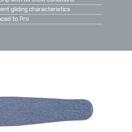
ent gliding characteristics
ced to Pro