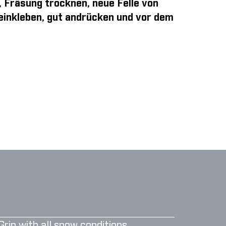
, Fräsung trocknen, neue Felle von
 einkleben, gut andrücken und vor dem
Grip with all snow conditions